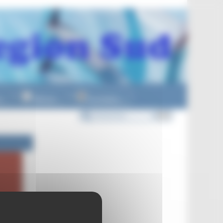
n
Officiels
Formations
▼
▼
▼