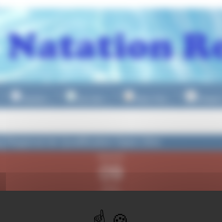
Natation
Eau Libre
Water Polo
Plongeo
▼
▼
▼
g Regional de Qualification Open 25m
dimanche
09
février
2025
 12h30