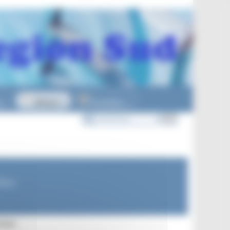
n
Officiels
Formations
▼
▼
▼
’Azur
brique