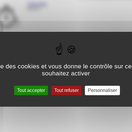
Imprimés
Imprimés
Inscriptions aux manifestations
Inscriptions aux compétitions de la Ligue Provence Alpes Cote d’
ise des cookies et vous donne le contrôle sur 
souhaitez activer
Règlement
Règlements Sportifs
Tout accepter
Tout refuser
Personnaliser