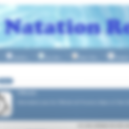
Natation
Eau Libre
Water Polo
Plongeo
▼
▼
▼
Officiels
Officiels
Informations pour les Officiels de Provence Alpes et Côte d
Les sous-rubriques de cette ru