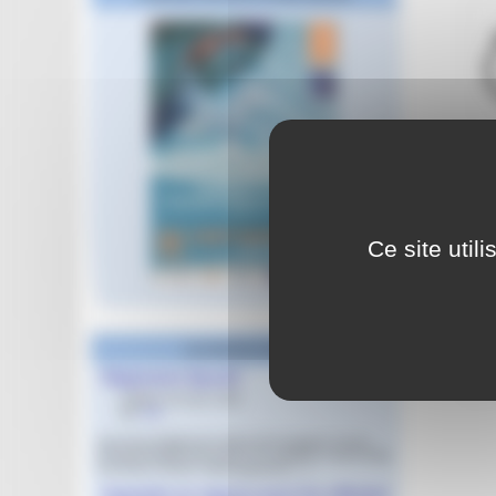
Ce site util
Les derniers articles
Règlement Sportif
Publié le 16 mars 2023
par
Jeff
Sommaire Règlements WA & FFN Natation Course
PlongeonRèglements WA & FFN Natation Course Date
Document version Téléchargement (…)
Imprimés en vigueur pour les officiels