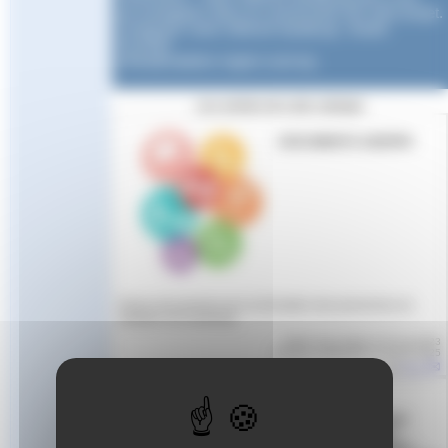
accompagner dans la construction de votre projet.
Contactez notre référent handicap : André
GLAISE
erfan@natation-region-sud.org
Les articles de cette rubrique
DOCUMENTS AGEFIPH
Divers documents pour la formation des personnes en
situation de handicap
Article mis en ligne le
22 mai 2023
dernière modification le 19 juin 2025
par
Aude
FORMATION ET
HANDICAP : demande
d’aménagement des
formations - liens utiles -