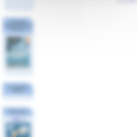
par
Aude
Challenge
National #1 Poule
Sud Est
Les derniers
articles
Partenaires
FINA