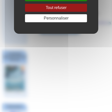
Fiche RNCP = 40035
Tout refuser
Sélection le 30 juin 2025
Session de formation : 15/09/2025 au 11/12/2026
Personnaliser
Sur le Web :
DEJEPS NATATION ET DISCIPLINES ASSOCIEES
Répondre à cet article
Challenge
National #1 Poule
Sud Est
Partenaires