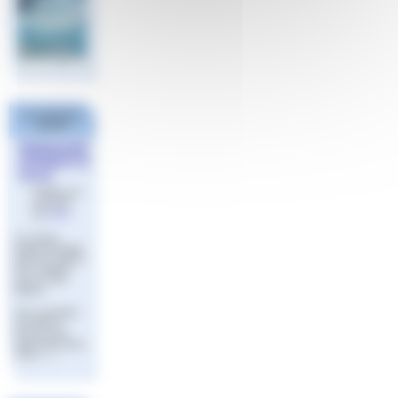
Les derniers
articles
WEBINAIRE
APPRENTIS
SAGE
Publié le 22
mai 2023
par
Aude
Le contrat
d’apprentissage
dans les métiers
de la natation
avec le CFA
fédéral
Vous souhaitez
accueillir et
former un(e)
apprenti(e) dans
votre (…)