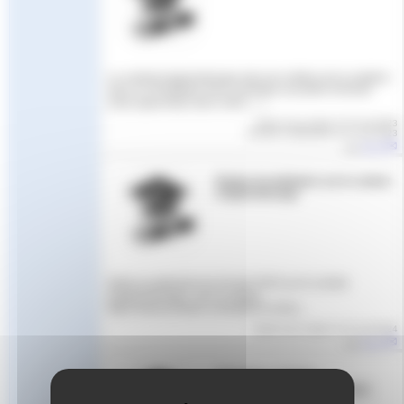
Le contrat d’apprentissage dans les métiers de la natation
avec le CFA fédéral Vous souhaitez accueillir et former
un(e) apprenti(e) dans votre (…)
Article mis en ligne le
22 mai 2023
dernière modification le 11 mai 2023
par
Aude
Replay du webinaire sur le contrat
d’apprentissage
Suite au webinaire du 18 avril 2024 sur le contrat
d’apprentissage, voici le replay.
https://www.youtube.com/watch?v=DUv...
Article mis en ligne le
22 avril 2024
par
Aude
Webinaire - Contrat
d’apprentissage et formations
2024-2025