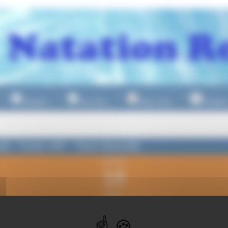
Natation
Eau Libre
Water Polo
Plongeo
▼
▼
▼
al3 : Toulon WP - Team Marseille
vendredi
16
février
2024
 22h30