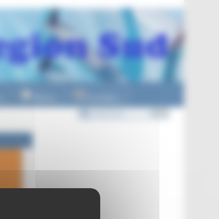
n
Officiels
Formations
▼
▼
▼