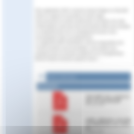
Dès septembre 2023, le test du Savoir-Nager en Sécurité
entre en vigueur et succède au Sauv’nage.
Vous trouverez en pièce jointe dans cet article une note
d’informations ainsi que des documents utiles pour faciliter
la compréhension de ce changement et pour vous
accompagner dans vos démarches.
Le règlement ENF 2023/2024, dont les dispositions de
l’année passée sont reconduites, sera publié sous
quelques jours en tenant compte de ces changements.
Bonne lecture et bonne reprise à tous ! ...
Fichiers à télécharger :
Documents
descriptif_test_savoir-na
ger_en_securite.pdf
91.7 kio / PDF
guide_utilisateur_inscripti
on_plateforme_ms_sns.p
df
2.1 Mio / PDF