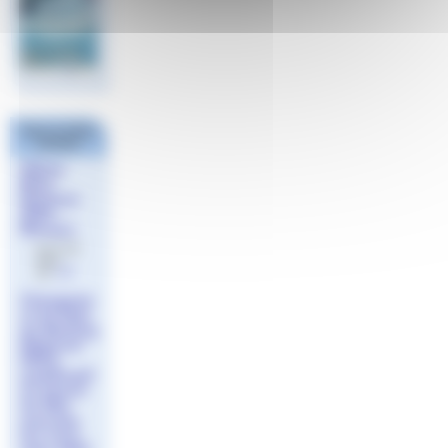
Dans la même
rubrique
30ème
Mare
Nostrum
2024 -
Monaco
le 27 mai
2024
par
Jeff
Changeme
nt de Date
du Meeting
Régional
PACA
qualificatif
en bassin
de 50m
aura lieu
les 4 & 5