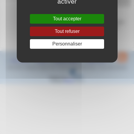
activer
05000 GAP
Tout accepter
Le championnat de France des Relais Maitres
aura lieu pour le sud de la france à GAP le
Tout refuser
dimanche 29 janvier 2023
Fiche Compétition
Personnaliser
Plan du site
Contact
Mentions légales
Espace privé
2022-2023 © Natation Region Sud - Provence Alpes Côte d’Azur - Tous droits réservés
Réalisé sous
Habillage
ESCAL
5.5.22