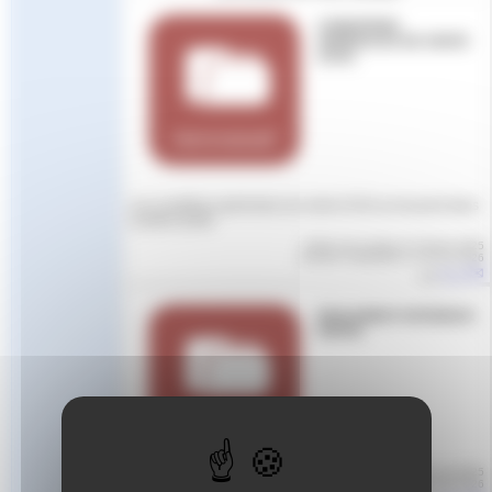
CONDITIONS
GENERALES DE VENTE
(CGV)
Les conditions générales de vente (CGV) se trouvent dans
la pièce jointe
Article mis en ligne le
5 février 2025
dernière modification le 28 mai 2026
par
Aude
REGLEMENT INTERIEUR
ERFAN
Article mis en ligne le
13 mai 2025
dernière modification le 28 mai 2026