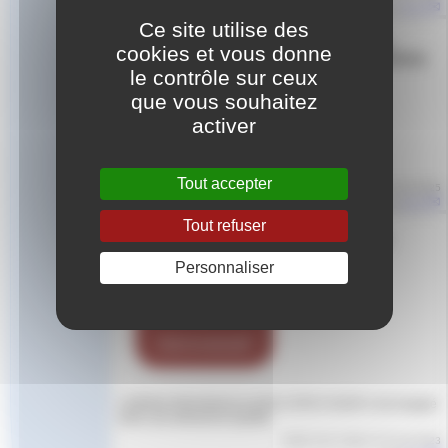
par
Aude
Ce site utilise des
DEMARCHE ECO
cookies et vous donne
CITOYENNE de l’ERFAN
le contrôle sur ceux
que vous souhaitez
activer
Tout accepter
Article mis en ligne le
13 mai 2025
par
Aude
Tout refuser
FORMULAIRE DE
RECLAMATION
Personnaliser
L’ERFAN PROVENCE ALPES COTE D’AZUR s’est engagé
dans une démarche Qualité
Article mis en ligne le
22 mai 2023