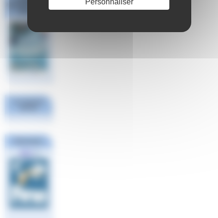
Personnaliser
National #1 Poule
Sud Est
Les derniers
articles
Partenaires
FINA