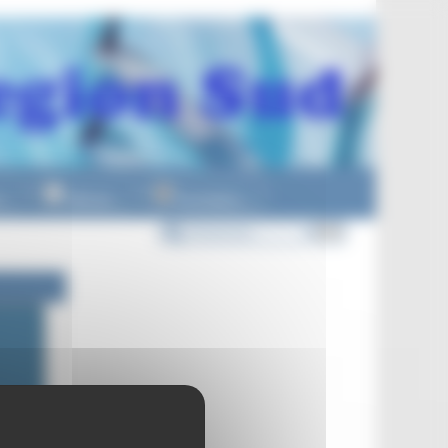
n
Officiels
Formations
▼
▼
▼
rs 2023