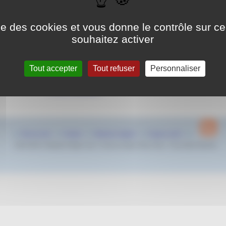
au dimanche
5 ma
Piscine Nice Jean Bouin
ise des cookies et vous donne le contrôle sur 
2 Rue Jean Allègre
souhaitez activer
06000 Nice
Tout accepter
Tout refuser
Personnaliser
Le Meeting Région Sud initialement prévu en février aura lieu le
mars 2023 à Nice
Fiche Compétition
Plan du site
Contact
Mentions légales
Espace privé
2022-2023 © Natation Region Sud - Provence Alpes Côte d’Azur - Tous droits réservés