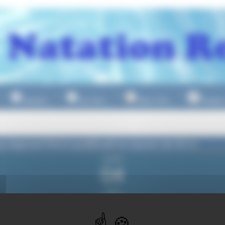
Natation
Eau Libre
Water Polo
Plongeo
▼
▼
▼
 régional PACA qualificatif en bassin de 50 m
samedi
04
mars
2023
du samedi
4 ma