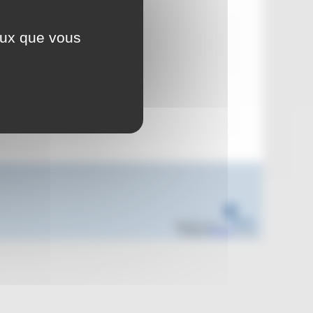
rs 2023
ceux que vous
s 4 & 5
Réalisé sous
Habillage
ESCAL
5.5.22