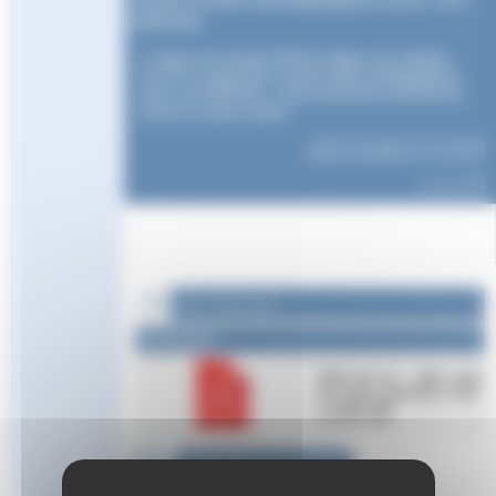
ERFAN
La ligue Auvergne-Rhône-Alpes de natation
ouvre un poste de responsable pédagogique
pour son ERFAN ; vous trouverez la fiche de
poste en pièce jointe.
Article mis en ligne le
22 mai 2023
dernière modification le 2 mai 2023
par
Aude
Fichier à télécharger :
Documents
2023_04_24_-_offre_emp
loi_erfan_auvergne_rhon
e_alpes.pdf
210.2 kio / PDF
Répondre à cet article