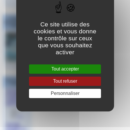
Challenge
National #1 Poule
Ce site utilise des
Sud Est
cookies et vous donne
le contrôle sur ceux
que vous souhaitez
activer
Tout accepter
Dans la même
Tout refuser
rubrique
OFFRE
Personnaliser
D’EMPLOI
AUBAGNE
NATATION
le 16 mai
2025
par
Aude
OFFRE
D’EMPLOI