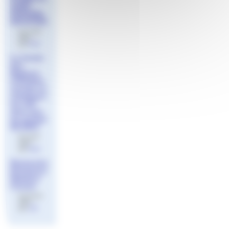
SAINT
RAPHAEL
NATATION
le 17 mai
2024
par
Aude
Le Cercle
des
Nageurs
d’Antibes
recrute un
entraîneur
du CAF
ainsi que
du groupe
N2 (H/F)
le 4 avril
2024
par
Aude
Recherche
Entraineur
Natation
Course
le 22 avril
FINA
2023
par
Jeff