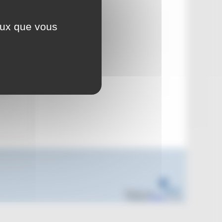
re 2025
ceux que vous
Jean
Réalisé sous
Habillage
ESCAL
5.5.22