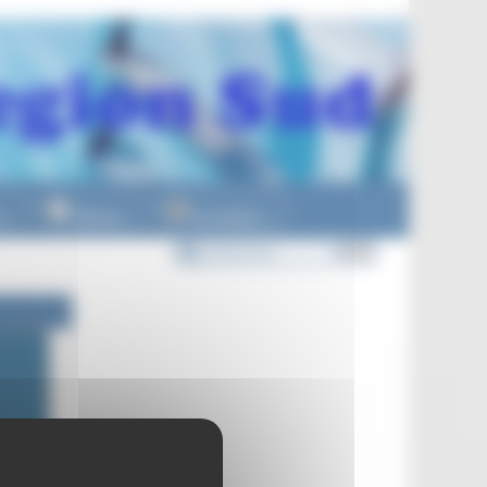
n
Officiels
Formations
▼
▼
▼
re 2025