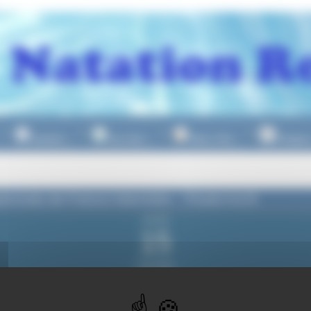
Natation
Eau Libre
Water Polo
Plongeo
▼
▼
▼
onnats de France Interclubs – Poule A & B
samedi
15
novembre
2025
du samedi
15 novemb