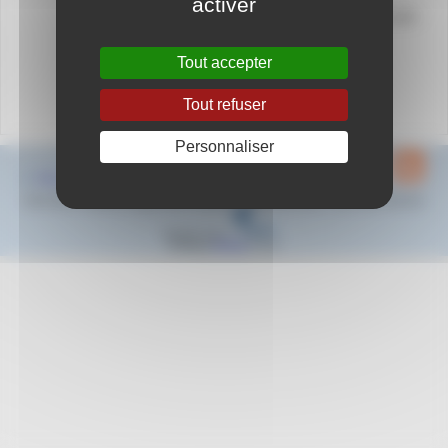
activer
Match de National 3 : Journée 13 - Toulon WP -
AS Monaco
Arbitres prévus : P Filoni & R Burle
Tout accepter
Heure et lieu à déterminer
Calendrier N3
ICI
Tout refuser
Personnaliser
Plan du site
Contact
Mentions légales
Espace privé
2022-2024 © Natation Region Sud - Provence Alpes Côte d’Azur - Tous droits réservés
Réalisé sous
Habillage
ESCAL
5.5.22