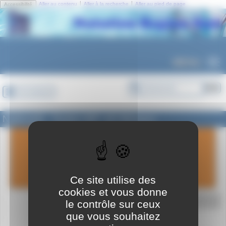
Panneau de gestion des cookies
|
|
Aller au contenu
Aller à la recherche
Aller au pied de page
Accessibilité
MENU
Se connecter
National3 - Toulon WP- AS Monaco
dimanche
07
avril
2024
Ce site utilise des
cookies et vous donne
le contrôle sur ceux
A déterminer
que vous souhaitez