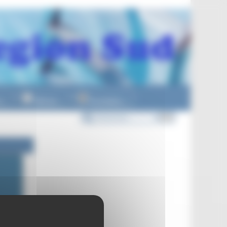
n
Officiels
Formations
▼
▼
▼
de 18h00