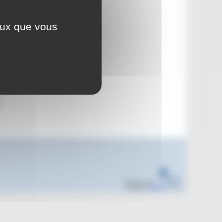
'à 12h30
ceux que vous
le Sud
Réalisé sous
Habillage
ESCAL
5.5.22