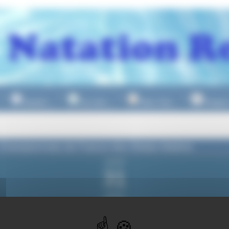
Natation
Eau Libre
Water Polo
Plongeo
▼
▼
▼
hampionnats de France des Relais Maitres
samedi
31
janvier
2026
du samedi
31 janvier 2026
à partir 