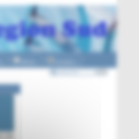
n
Officiels
Formations
▼
▼
▼
re 2024