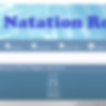
Natation
Eau Libre
Water Polo
Plongeo
▼
▼
▼
onnat d’Hiver Région Sud 25 m
samedi
21
décembre
2024
du samedi
21 décemb