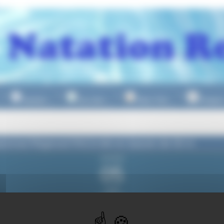
Natation
Eau Libre
Water Polo
Plongeo
▼
▼
▼
onnat Régional PACA été en bassin de 50 m
vendredi
05
juillet
2024
du vendredi
5 jui