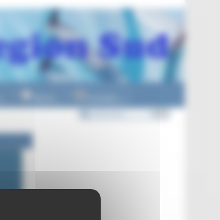
n
Officiels
Formations
▼
▼
▼
llet 2024