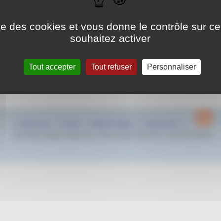
au dimanche
7 jui
Piscine Avatica
ise des cookies et vous donne le contrôle sur 
10 Av. du Président Salvadore Allende, 13500 Martigues
souhaitez activer
Les Championnats Régionaux PACA d’été Juniors/Seniors en b
Tout accepter
Tout refuser
Personnaliser
50m auront lieu à Martigues du vendredi 5 au dimanche 7 juillet
Pour plus d’informations rendez vous
ICI
Plan du site
Contact
Mentions légales
Espace privé
2022-2024 © Natation Region Sud - Provence Alpes Côte d’Azur - Tous droits réservés