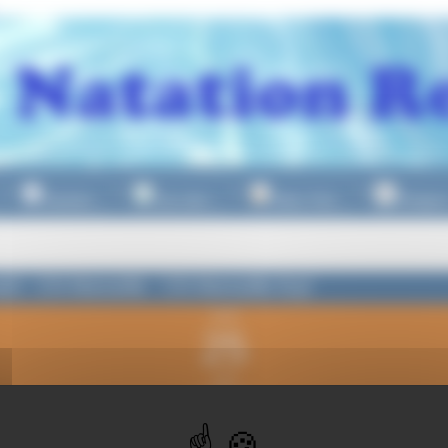
Natation
Eau Libre
Water Polo
Plongeo
▼
▼
▼
l3 - CN Marseille - CN Marseille Eq2
jeudi
25
avril
2024
 21h30