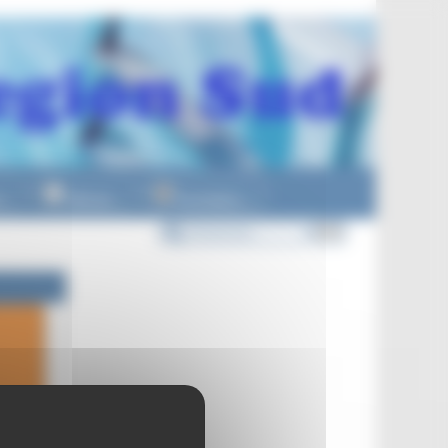
n
Officiels
Formations
▼
▼
▼