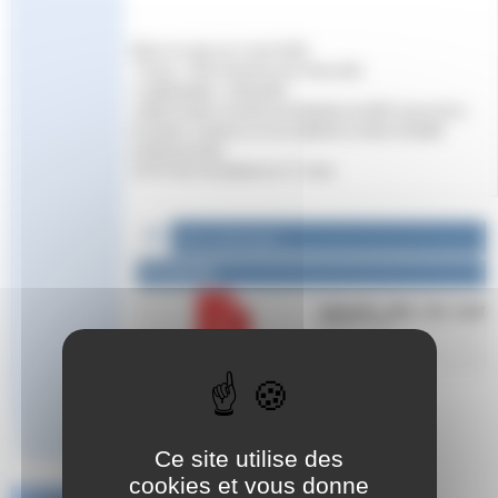
🗓 Du 31 mars au 2 avril 2025
📍Lieux : FFN et piscine de Clichy (92)
👨‍💻Modalités : présentiel
👩‍🎓Formation ouverte aux titulaires du BF2 à jour de la
formation continue ou d’un diplôme ou titre à finalité
professionnelle
✍ Fin des inscriptions le 17 mars
Fichier à télécharger :
Documents
plaquette_nfbe_vfin_0.pdf
526.5 kio / PDF
Répondre à cet article
Ce site utilise des
cookies et vous donne