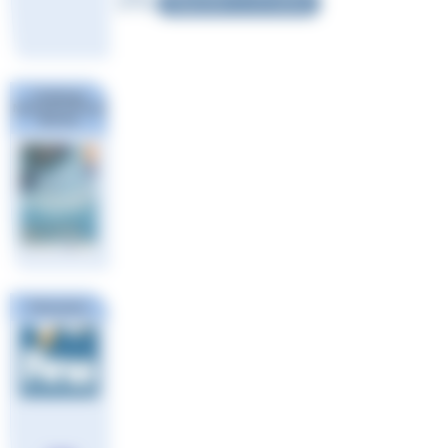
Répondre à cet article
Challenge
National #1 Poule
Sud Est
Partenaires
Ligue
Européenne
de Natation