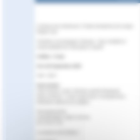
Colloque des entraineurs ( Toutes disciplines) de la ligue
Région Sud
"Entraîner, Accompagner, Eduquer : Sens, finalités et
responsabilités de l’éducateur.e Sportif
Antibes : Creps
25 et 26 Septembre 2025
Tarif : 100 €
Intervenants
:
Alain Grando, coach, directeur sportif, thérapeute
Mauro Antonini : Coach expert dans l’enseignement ,
fédération italienne de natation
Renseignements :
erfan@natation-region-sud.org
06 13 64 27 65
Les places sont limitées !