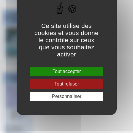
Challenge
National #1 Poule
Sud Est
Ce site utilise des
cookies et vous donne
le contrôle sur ceux
que vous souhaitez
activer
Tout accepter
Les derniers
articles
Tout refuser
Water Polo
Coupe
Personnaliser
France des
Ligues U16
Garçons
Publié le 14
juillet 2026
par
Jeff
Sommaire La
Ligue PACA