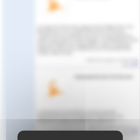
La coupe de France des Ligues U16 de Water Polo s’est
déroulée du 11 au 13 juillet 2026 à Aix en Provence.
L’équipe PACA a remporté avec brio la coupe devant les
autres Ligues Bravo à toute l’équipe, à l’encadrement, mais
aussi aux arbitres et à l’organisation, mais il ne faut pas
oublier les clubs et les entraineurs qui ont travaillé dans
l’ombre. Merci à tous
Article mis en ligne le
14 juillet 2026
par
Jeff
Regroupement des U14 Garcons
Le dimanche 23 avril 2023 a eu lieu le premier
regroupement des U14 Garçons à Toulon en vu de
préparer le Coupe de France des Ligues U14
Article mis en ligne le
26 avril 2023
par
Jeff