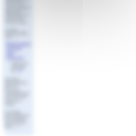
Championne de
France U16
Garçons 2026La
Ligue PACA
Championne de
France U16
Garçons 2026
La Ligue
Provence Alpes
Côte (…)
Regroupem
ent des
U14
Garcons
Publié le 26
avril 2023
par
Jeff
Sommaire
Regroupement
des U14
Garcons à
ToulonRegroupe
ment des U14
Garcons à
Toulon
Le premier
Rassemblement
de la sélection
U14 Provence
Alpes (…)
FINA